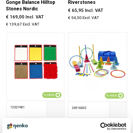
Gonge Balance Hilltop
Riverstones
Stones Nordic
€ 65,95 Incl. VAT
€ 169,00 Incl. VAT
€ 54,50 Excl. VAT
€ 139,67 Excl. VAT
In stock
In stock
72027481
26916650
Sensory Mats
Complete Motor Skills Set