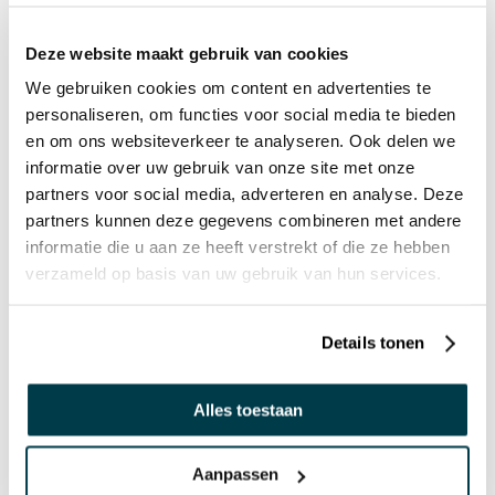
€ 47,95 Incl. VAT
€ 209,95 Incl. VAT
€ 39,63 Excl. VAT
€ 173,51 Excl. VAT
Deze website maakt gebruik van cookies
We gebruiken cookies om content en advertenties te
personaliseren, om functies voor social media te bieden
en om ons websiteverkeer te analyseren. Ook delen we
informatie over uw gebruik van onze site met onze
partners voor social media, adverteren en analyse. Deze
partners kunnen deze gegevens combineren met andere
informatie die u aan ze heeft verstrekt of die ze hebben
verzameld op basis van uw gebruik van hun services.
In stock
In stock
Details tonen
25150550
23712550
Alles toestaan
Ultrafoam Gates - set of
Crawl Through Tunnel -
6
Coloured
Aanpassen
€ 154,99 Incl. VAT
€ 34,94 Incl. VAT